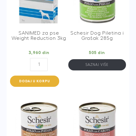
SANIMED za pse
Schesir Dog Piletina i
Weight Reduction 3kg
Grašak 285g
3,960
din
505
din
SANIMED
SAZNAJ VIŠE
za
pse
DODAJ U KORPU
Weight
Reduction
3kg
quantity