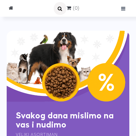
(0)
Svakog dana mislimo na
vas i nudimo
VELIKI ASORTIMAN