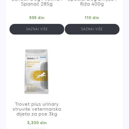
Spanać 285g
Riža 400g
505
din
110
din
SAZNAJ VIŠE
SAZNAJ VIŠE
Trovet plus urinary
struvite veterinarska
dijeta za pse 3kg
3,330
din