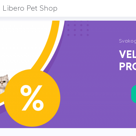
Libero Pet Shop
Svakog
VE
PR