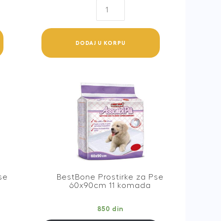
Beaphar
Premium
Šampon
za
DODAJ U KORPU
Sjajno
Krzno
250ml
quantity
se
BestBone Prostirke za Pse
60x90cm 11 komada
850
din