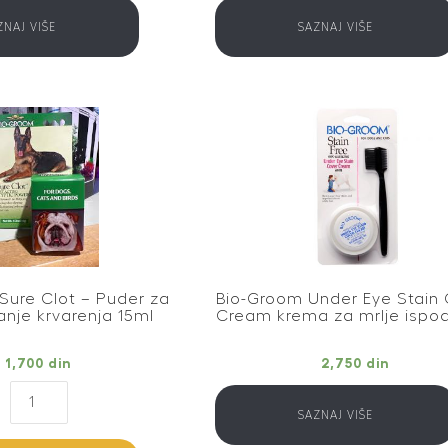
ZNAJ VIŠE
SAZNAJ VIŠE
Sure Clot – Puder za
Bio-Groom Under Eye Stain
anje krvarenja 15ml
Cream krema za mrlje ispod
1,700
din
2,750
din
SAZNAJ VIŠE