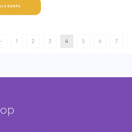
J U KORPU
e
←
1
2
3
4
5
6
7
hop