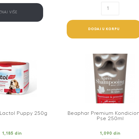
Bayer
ADVOCATE
ZNAJ VIŠE
spot-
on,
DODAJ U KORPU
za
pse
10-
25
kg
/
1
AMPULA
quantity
Lactol Puppy 250g
Beaphar Premium Kondicion
Pse 250ml
1,185
din
1,090
din