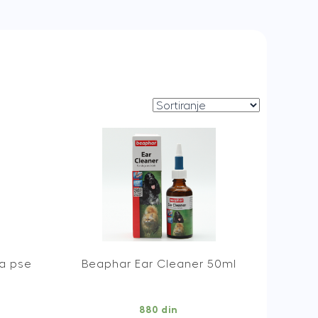
a pse
Beaphar Ear Cleaner 50ml
880
din