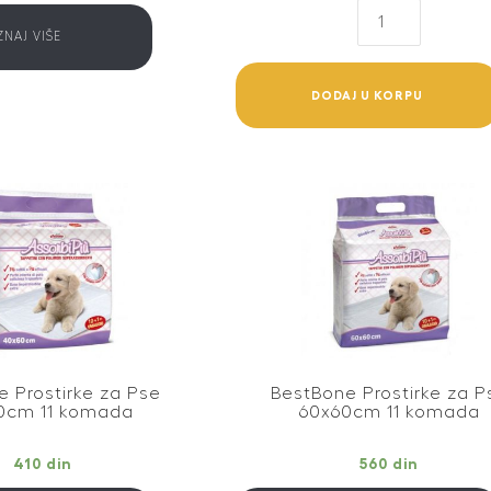
Beaphar
Premium
ZNAJ VIŠE
Kondicioner
za
DODAJ U KORPU
Pse
250ml
quantity
 Prostirke za Pse
BestBone Prostirke za P
0cm 11 komada
60x60cm 11 komada
410
din
560
din