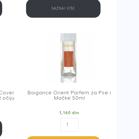
SAZNAJ VIŠE
 Cover
Biogance Orient Parfem za Pse i
 očiju
Mačke 50ml
1,160
din
Biogance
Orient
Parfem