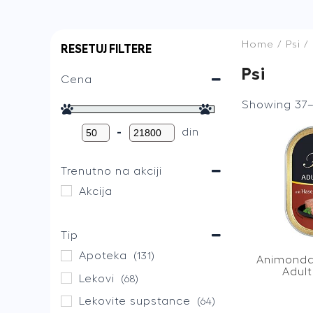
Home
/
Psi
/ 
RESETUJ FILTERE
Psi
Cena
Showing 37–
-
din
Trenutno na akciji
Akcija
Tip
Apoteka
(131)
Animonda
Adult
Lekovi
(68)
Lekovite supstance
(64)