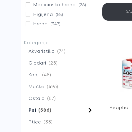
Medicinska hrana
(26)
SA
Higijena
(58)
Hrana
(347)
Suva hrana
(179)
Kategorije
Vlažna hrana
(160)
Akvaristika
74
Igračke
(8)
Oprema
(56)
Glodari
28
Konji
48
Mačke
496
Ostalo
87
Beaphar 
Psi
586
Ptice
38