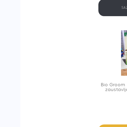
SA
Bio Groom 
zaustavlj
Bio
Groom
Sure