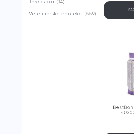
Teraristika
14
SA
Veterinarska apoteka
559
BestBone
40x6