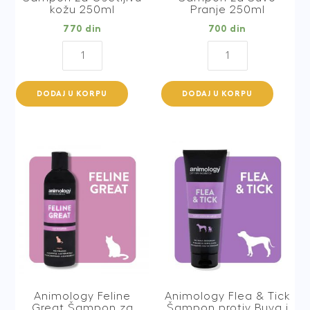
kožu 250ml
Pranje 250ml
770
din
700
din
Animology
Animology
Derma
Dirty
Dog
Dawg
DODAJ U KORPU
DODAJ U KORPU
Šampon
Šampon
za
za
Osetljivu
Suvo
kožu
Pranje
250ml
250ml
quantity
quantity
Animology Feline
Animology Flea & Tick
Great Šampon za
Šampon protiv Buva i