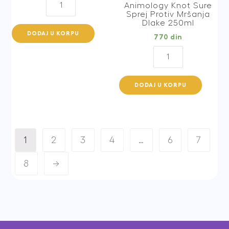
Animology Knot Sure
Hot
Sprej Protiv Mršanja
Dlake 250ml
Dog
DODAJ U KORPU
770
din
Fragrance
Mist
Animology
150ml
Knot
quantity
Sure
DODAJ U KORPU
Sprej
Protiv
Mršanja
Dlake
1
2
3
4
…
6
7
250ml
quantity
8
→