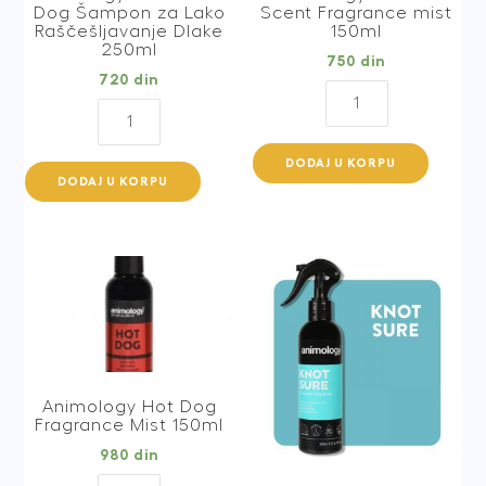
Dog Šampon za Lako
Scent Fragrance mist
Raščešljavanje Dlake
150ml
250ml
750
din
720
din
Animology
Animology
Heaven
Hair
Scent
of
DODAJ U KORPU
Fragrance
DODAJ U KORPU
the
mist
Dog
150ml
Šampon
quantity
za
Lako
Raščešljavanje
Dlake
250ml
Animology Hot Dog
quantity
Fragrance Mist 150ml
980
din
Animology