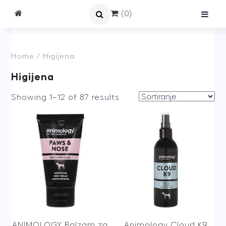
(0)
Home
/ Higijena
Higijena
Showing 1–12 of 87 results
ANIMOLOGY Balzam za
Animology Cloud K9