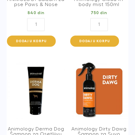
pse Paws & Nose
body mist 150ml
840
din
750
din
ANIMOLOGY
Animology
Balzam
Cloud
za
K9
DODAJ U KORPU
DODAJ U KORPU
pse
body
Paws
mist
&
150ml
Nose
quantity
quantity
Animology Derma Dog
Animology Dirty Dawg
Šampon za Osetljivu
Šampon za Suvo