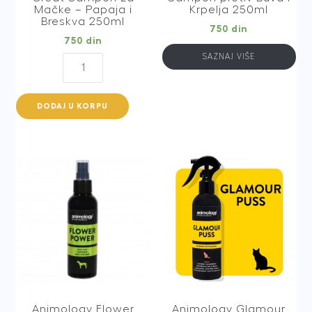
Mačke – Papaja i
Krpelja 250ml
Breskva 250ml
750
din
750
din
SAZNAJ VIŠE
Animology
Feline
Great
DODAJ U KORPU
Šampon
za
Mačke
-
Papaja
i
Breskva
250ml
quantity
Animology Flower
Animology Glamour