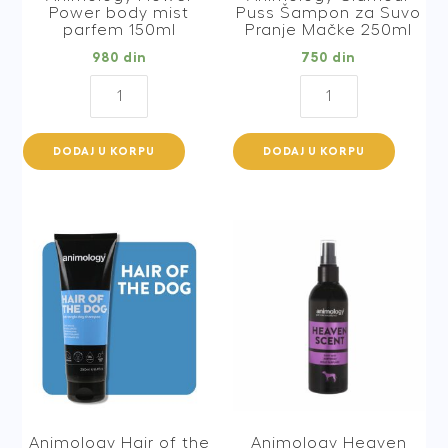
Power body mist
Puss Šampon za Suvo
parfem 150ml
Pranje Mačke 250ml
980
din
750
din
Animology
Animology
Flower
Glamour
Power
Puss
DODAJ U KORPU
DODAJ U KORPU
body
Šampon
mist
za
parfem
Suvo
150ml
Pranje
quantity
Mačke
250ml
quantity
Animology Hair of the
Animology Heaven