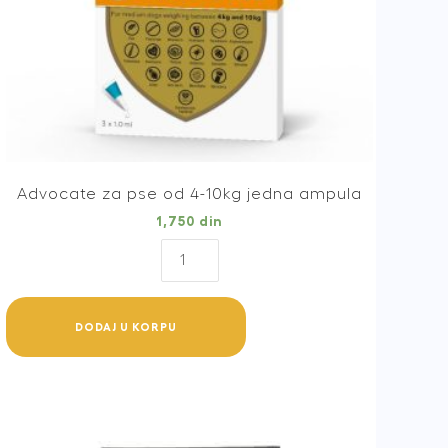
Advocate za pse od 4-10kg jedna ampula
1,750
din
Advocate
za
pse
od
DODAJ U KORPU
4-
10kg
jedna
ampula