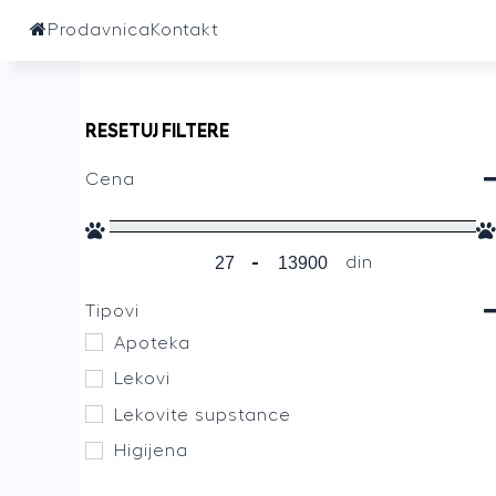
Prodavnica
Kontakt
RESETUJ FILTERE
Cena
-
din
Tipovi
Apoteka
Lekovi
Lekovite supstance
Higijena