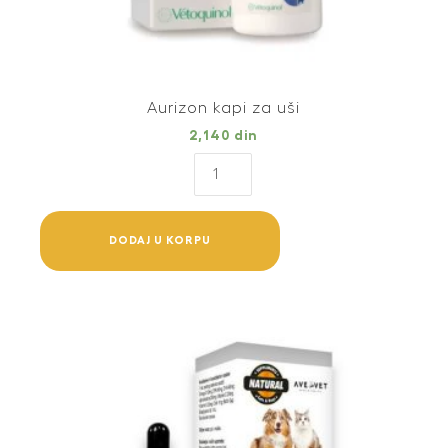
Aurizon kapi za uši
2,140
din
Aurizon
kapi
za
uši
DODAJ U KORPU
quantity