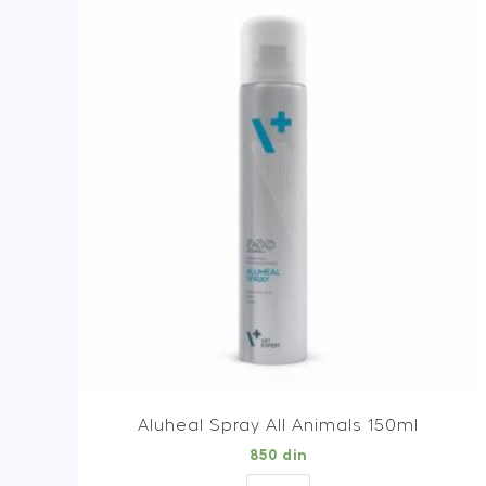
parazita
za
mačke
i
kuniće
od
4
do
8
kg
/
1
AMPULA
quantity
Aluheal Spray All Animals 150ml
850
din
Aluheal