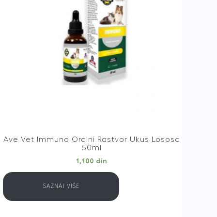
AMPULA
quantity
Ave Vet Immuno Oralni Rastvor Ukus Lososa
50ml
1,100
din
SAZNAJ VIŠE