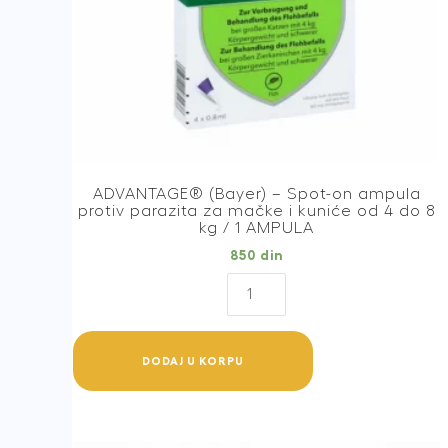
ADVANTAGE® (Bayer) – Spot-on ampula
protiv parazita za mačke i kuniće od 4 do 8
kg / 1 AMPULA
850
din
ADVANTAGE®
(Bayer)
-
Spot-
DODAJ U KORPU
on
ampula
protiv