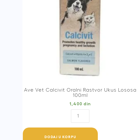
Ave Vet Calcivit Oralni Rastvor Ukus Lososa
100ml
1,400
din
Ave
Vet
Calcivit
Oralni
DODAJ U KORPU