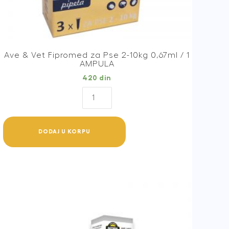
Ave & Vet Fipromed za Pse 2-10kg 0,67ml / 1
AMPULA
420
din
Ave
&
Vet
Fipromed
DODAJ U KORPU
za
Pse
2-
10kg
0,67ml
/
1