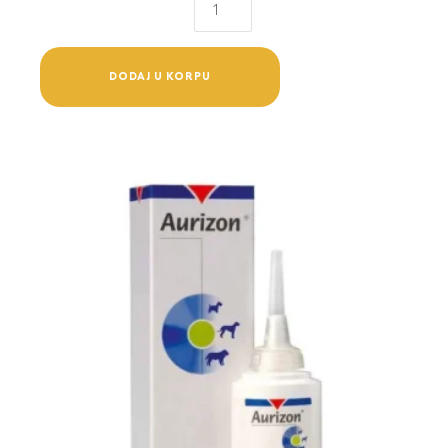
sprej
2.45%
quantity
DODAJ U KORPU