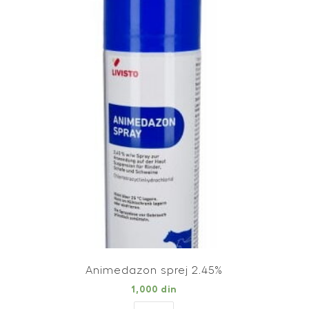
quantity
Animedazon sprej 2.45%
1,000
din
Animedazon