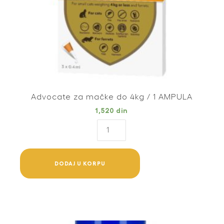
Advocate za mačke do 4kg / 1 AMPULA
1,520
din
Advocate
za
mačke
do
DODAJ U KORPU
4kg
/
1
AMPULA