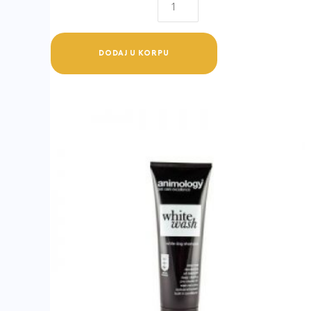
Spray
All
Animals
DODAJ U KORPU
150ml
quantity