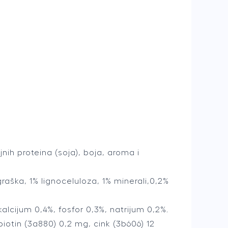
h proteina (soja), boja, aroma i
raška, 1% lignoceluloza, 1% minerali,0,2%
kalcijum 0,4%, fosfor 0,3%, natrijum 0,2%.
biotin (3a880) 0,2 mg, cink (3b606) 12