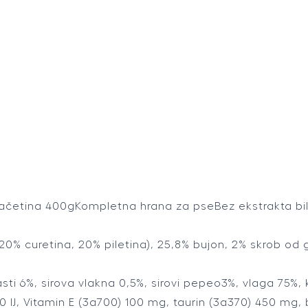
četina 400gKompletna hrana za pseBez ekstrakta biljni
0% curetina, 20% piletina), 25,8% bujon, 2% skrob od g
masti 6%, sirova vlakna 0,5%, sirovi pepeo3%, vlaga 75%, 
0 IJ, Vitamin E (3a700) 100 mg, taurin (3a370) 450 mg, 