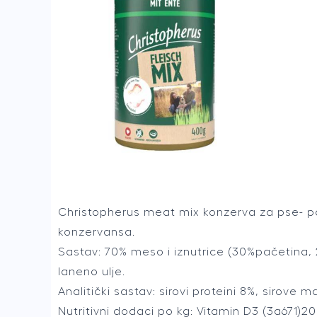
Christopherus meat mix konzerva za pse- pa
konzervansa.
Sastav: 70% meso i iznutrice (30%pačetina, 2
laneno ulje.
Analitički sastav: sirovi proteini 8%, sirove 
Nutritivni dodaci po kg: Vitamin D3 (3a671)20