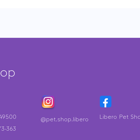
400g
y
quantity
hop
349500
Libero Pet Sh
@pet.shop.libero
73-363