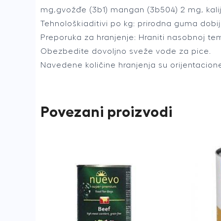
mg,gvožđe (3b1) mangan (3b504) 2 mg, kalij
Tehnološkiaditivi po kg: prirodna guma dobi
Preporuka za hranjenje: Hraniti nasobnoj te
Obezbedite dovoljno sveže vode za pice.
Navedene količine hranjenja su orijentacionev
Povezani proizvodi