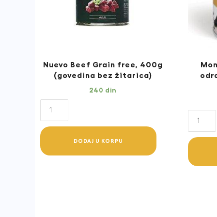
Nuevo Beef Grain free, 400g
Mon
(govedina bez žitarica)
odr
240
din
Nuevo
Monge
Beef
Fresh
Grain
piletin
DODAJ U KORPU
free,
za
400g
odrasl
(govedina
konzer
bez
za
žitarica)
pse
quantity