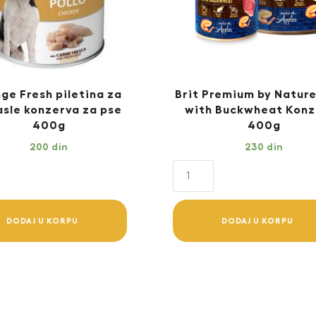
ge Fresh piletina za
Brit Premium by Natur
asle konzerva za pse
with Buckwheat Konz
400g
400g
200
din
230
din
Brit
Premium
a
by
DODAJ U KORPU
DODAJ U KORPU
Nature
e
Lamb
va
with
Buckwheat
Konzerva