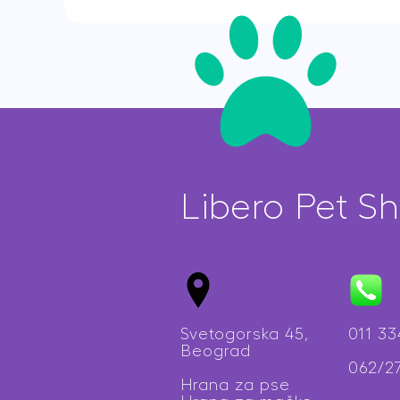
400g
quantit
Libero Pet S
Svetogorska 45,
011 3
Beograd
062/2
Hrana za pse