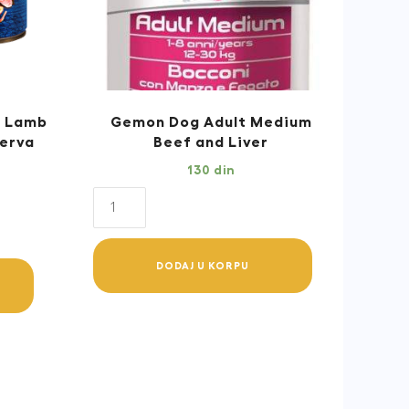
e Lamb
Gemon Dog Adult Medium
erva
Beef and Liver
130
din
Gemon
Dog
Adult
DODAJ U KORPU
Medium
Beef
and
Liver
quantity