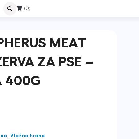
(0)
PHERUS MEAT
ERVA ZA PSE –
A 400G
ana
,
Vlažna hrana