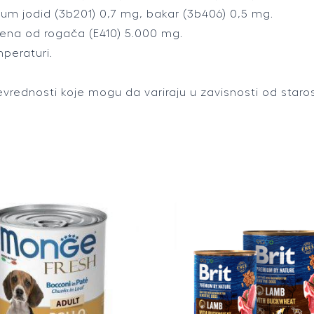
um jodid (3b201) 0,7 mg, bakar (3b406) 0,5 mg.
jena od rogača (E410) 5.000 mg.
mperaturi.
rednosti koje mogu da variraju u zavisnosti od starosti,