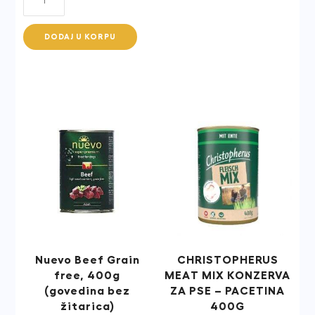
Dog
Adult
DODAJ U KORPU
Medium
Beef
and
Liver
quantity
Nuevo Beef Grain
CHRISTOPHERUS
free, 400g
MEAT MIX KONZERVA
(govedina bez
ZA PSE – PACETINA
žitarica)
400G