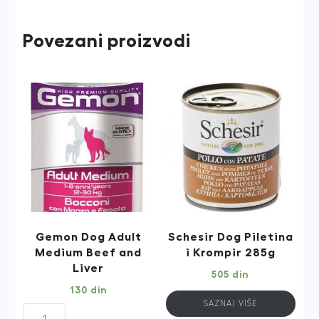
Povezani proizvodi
Gemon Dog Adult
Schesir Dog Piletina
Medium Beef and
i Krompir 285g
Liver
505
din
130
din
SAZNAJ VIŠE
Gemon