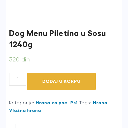
Dog Menu Piletina u Sosu
1240g
320
din
Dog
DODAJ U KORPU
Menu
Piletina
u
Kategorije:
Hrana za pse
,
Psi
Tags:
Hrana
,
Sosu
Vlažna hrana
1240g
quantity