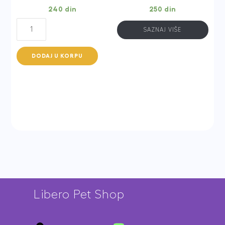
240
din
250
din
Nuevo
SAZNAJ VIŠE
Beef
Grain
DODAJ U KORPU
free,
400g
(govedina
bez
žitarica)
quantity
Libero Pet Shop