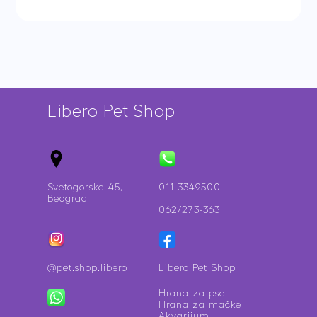
quantity
Libero Pet Shop
Svetogorska 45,
011 3349500
Beograd
062/273-363
@pet.shop.libero
Libero Pet Shop
Hrana za pse
Hrana za mačke
Akvarijum