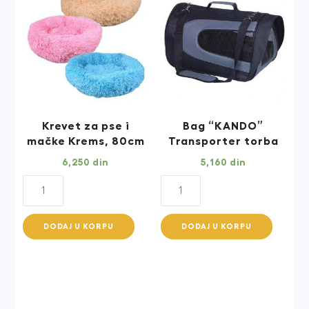
Krevet za pse i
Bag “KANDO”
mačke Krems, 80cm
Transporter torba
6,250
din
5,160
din
Krevet
Bag
za
"KANDO"
pse
Transporter
DODAJ U KORPU
DODAJ U KORPU
i
torba
mačke
quantity
Krems,
80cm