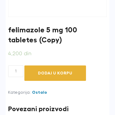
felimazole 5 mg 100
tabletes (Copy)
4,200
din
felimazole
DODAJ U KORPU
5
mg
100
Kategorija:
Ostalo
tabletes
(Copy)
Povezani proizvodi
quantity