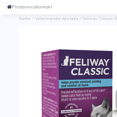
Prodavnica
Kontakt
Home
/
Veterinarska apoteka
/ Feliway Classic