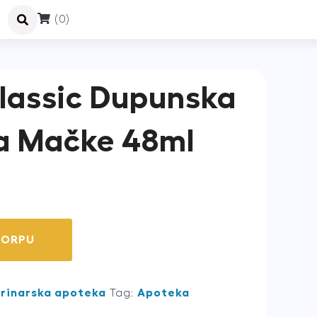
(0)
lassic Dupunska
Za Mačke 48ml
KORPU
rinarska apoteka
Tag:
Apoteka