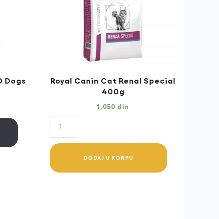
O Dogs
Royal Canin Cat Renal Special
400g
1,050
din
Royal
Canin
Cat
DODAJ U KORPU
Renal
Special
400g
quantity