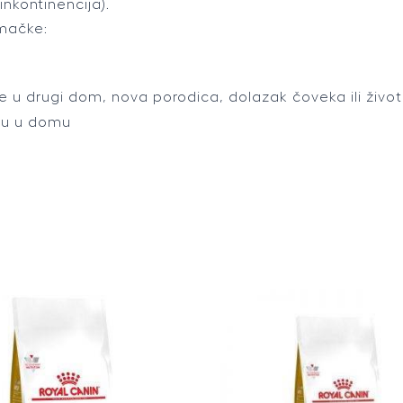
nkontinencija).
 mačke:
 u drugi dom, nova porodica, dolazak čoveka ili životi
ju u domu