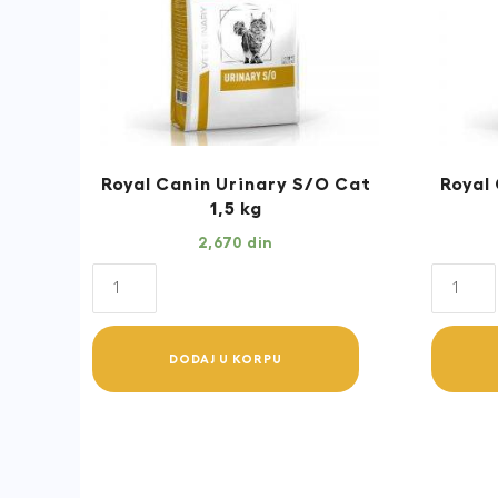
Royal Canin Urinary S/O Cat
Royal
1,5 kg
2,670
din
Royal
Royal
Canin
Canin
Urinary
Urinary
DODAJ U KORPU
S/O
S/O
Cat
Cat
1,5
400g
kg
quantit
quantity