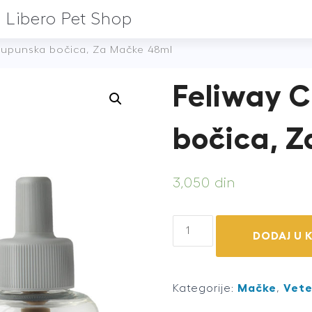
Libero Pet Shop
 Dupunska bočica, Za Mačke 48ml
Feliway C
bočica, 
3,050
din
Feliway
DODAJ U 
Classic
Dupunska
bočica,
Kategorije:
Mačke
,
Vete
Za