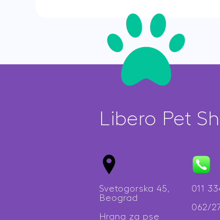
Libero Pet S
Svetogorska 45,
011 3
Beograd
062/2
Hrana za pse