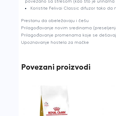
povezano sa stresom (kao što je urinarna i
Koristite Felivai Classic difuzor tako da
Prestanu da obeležavaju i češu
Prilagođavanje novim sredinama (preseljenje
Prilagođavanje promenama koje se dešava
Upoznavanje hostela za mačke
Povezani proizvodi