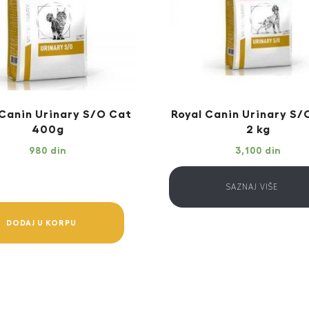
 Canin Urinary S/O Cat
Royal Canin Urinary S/
400g
2 kg
980
din
3,100
din
SAZNAJ VIŠE
DODAJ U KORPU
y