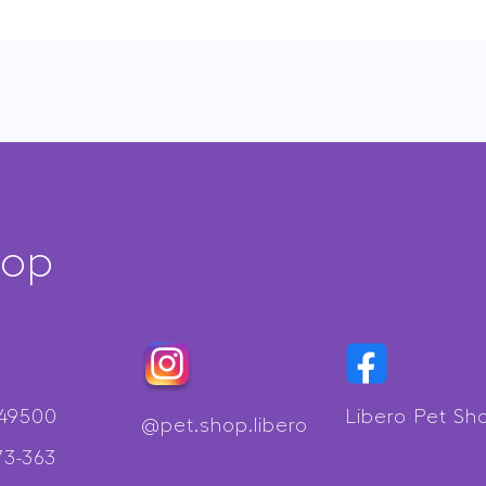
hop
349500
Libero Pet Sh
@pet.shop.libero
73-363