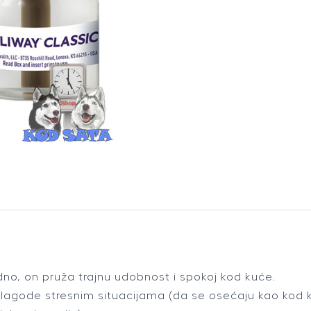
Mačke
48ml
quantity
idno, on pruža trajnu udobnost i spokoj kod kuće.
ilagode stresnim situacijama (da se osećaju kao kod 