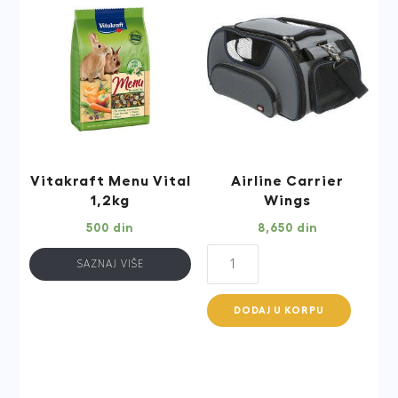
Vitakraft Menu Vital
Airline Carrier
1,2kg
Wings
500
din
8,650
din
Airline
SAZNAJ VIŠE
Carrier
Wings
DODAJ U KORPU
quantity