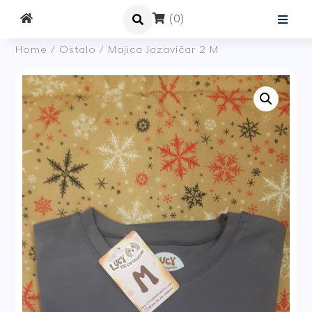
(0)
Home
/
Ostalo
/ Majica Jazavičar 2 M