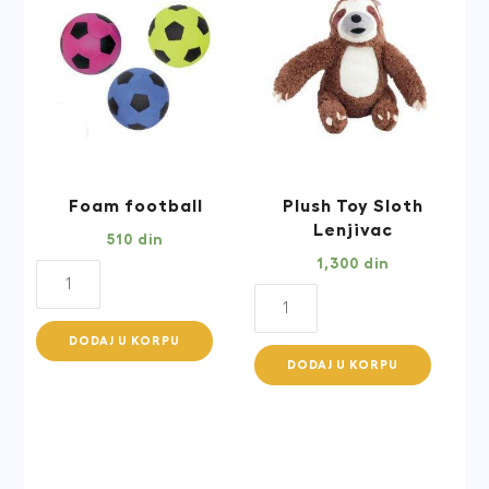
Foam football
Plush Toy Sloth
Lenjivac
510
din
1,300
din
Foam
Plush
football
Toy
quantity
DODAJ U KORPU
Sloth
DODAJ U KORPU
Lenjivac
quantity