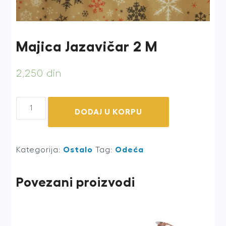
Majica Jazavičar 2 M
2,250
din
Majica
DODAJ U KORPU
Jazavičar
2
M
Kategorija:
Ostalo
Tag:
Odeća
quantity
Povezani proizvodi