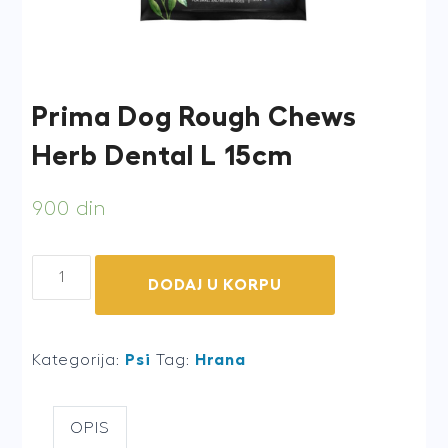
Prima Dog Rough Chews
Herb Dental L 15cm
900
din
Prima
DODAJ U KORPU
Dog
Rough
Chews
Kategorija:
Psi
Tag:
Hrana
Herb
Dental
OPIS
L