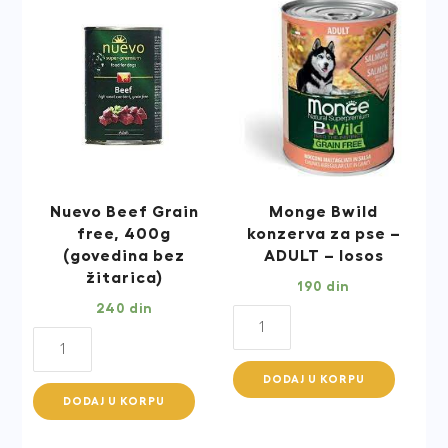
Nuevo Beef Grain
Monge Bwild
free, 400g
konzerva za pse –
(govedina bez
ADULT – losos
žitarica)
190
din
240
din
Monge
Nuevo
Bwild
Beef
konzerva
DODAJ U KORPU
Grain
za
DODAJ U KORPU
free,
pse
400g