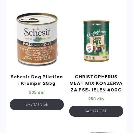
Schesir Dog Piletina
CHRISTOPHERUS
i Krompir 285g
MEAT MIX KONZERVA
ZA PSE- JELEN 400G
505
din
250
din
SAZNAJ VIŠE
SAZNAJ VIŠE