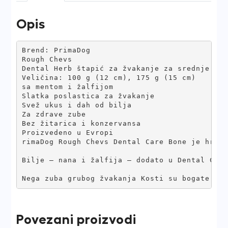
15cm
quantity
Opis
Brend: PrimaDog

Rough Chevs

Dental Herb štapić za žvakanje za srednje i v
Veličina: 100 g (12 cm), 175 g (15 cm)

sa mentom i žalfijom

Slatka poslastica za žvakanje

Svež ukus i dah od bilja

Za zdrave zube

Bez žitarica i konzervansa

Proizvedeno u Evropi

rimaDog Rough Chevs Dental Care Bone je hrska
Bilje – nana i žalfija – dodato u Dental Care 
Nega zuba grubog žvakanja Kosti su bogate pro
Povezani proizvodi