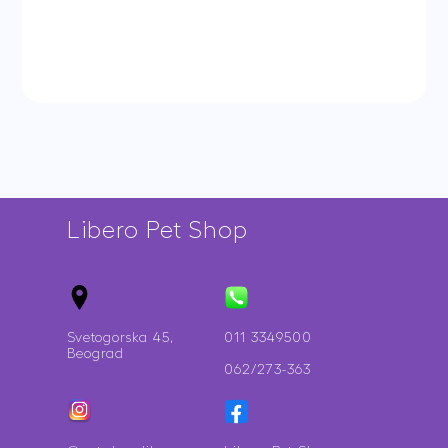
-
(govedina
ADULT
bez
-
žitarica)
losos
quantity
quantity
Libero Pet Shop
Svetogorska 45,
011 3349500
Beograd
062/273-363