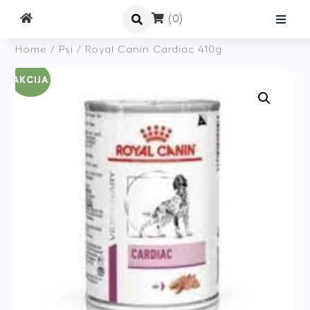
(0)
Home
/
Psi
/ Royal Canin Cardiac 410g
AKCIJA