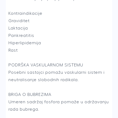
Kontraindikacije
Graviditet
Laktacija
Pankreatitis
Hiperlipidemija
Rast
PODRŠKA VASKULARNOM SISTEMU
Posebni sastojci pomažu vaskularni sistem i
neutralisanje slobodnih radikala.
BRIGA O BUBREZIMA
Umeren sadržaj fosfora pomaže u održavanju
rada bubrega.