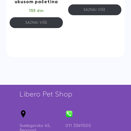
ukusom pačetina
SAZNAJ VIŠE
155
din
SAZNAJ VIŠE
Libero Pet Shop
Svetogorska 45,
011 3349500
Beograd