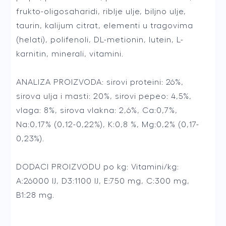
frukto-oligosaharidi, riblje ulje, biljno ulje,
taurin, kalijum citrat, elementi u tragovima
(helati), polifenoli, DL-metionin, lutein, L-
karnitin, minerali, vitamini.
ANALIZA PROIZVODA: sirovi proteini: 26%,
sirova ulja i masti: 20%, sirovi pepeo: 4,5%,
vlaga: 8%, sirova vlakna: 2,6%, Ca:0,7%,
Na:0,17% (0,12-0,22%), K:0,8 %, Mg:0,2% (0,17-
0,23%).
DODACI PROIZVODU po kg: Vitamini/kg:
A:26000 IJ, D3:1100 IJ, E:750 mg, C:300 mg,
B1:28 mg.