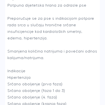
Potpuna dijetetska hrana za odrasle pse
Preporučuje se za pse s indikacijom potpore
rada srca u slučaju hronične srčane
insuficijencije kod kardioloških smetnji,
edema, hipertenzija.
Smanjena količina natrijuma i povećani odnos
kalijuma/natrijuma.
Indikacije
Hipertenzija
Srčano oboljenje (prva faza)
Srčano oboljenje (faza 1 do 3)
Srčano oboljenje (4. faza)
Srčano oboljenje (krajnja faza)