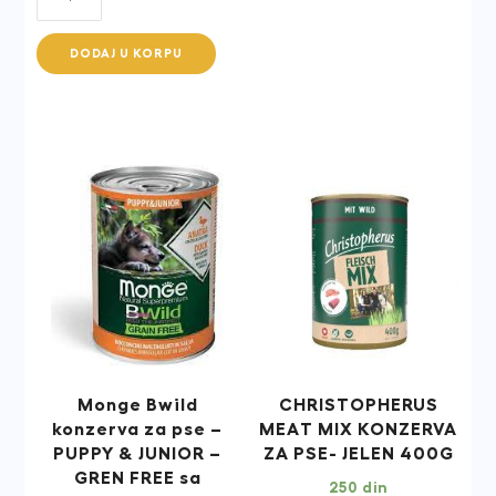
DOG
ADULT
DODAJ U KORPU
MEDIUM
BOCCONI
SA
PILETINOM
I
CURETINOM
quantity
Monge Bwild
CHRISTOPHERUS
konzerva za pse –
MEAT MIX KONZERVA
PUPPY & JUNIOR –
ZA PSE- JELEN 400G
GREN FREE sa
250
din