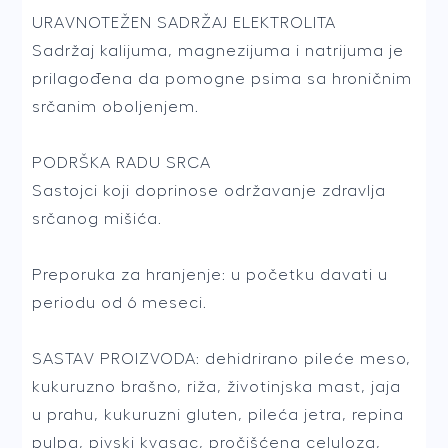
URAVNOTEŽEN SADRŽAJ ELEKTROLITA
Sadržaj kalijuma, magnezijuma i natrijuma je
prilagođena da pomogne psima sa hroničnim
srčanim oboljenjem.
PODRŠKA RADU SRCA
Sastojci koji doprinose održavanje zdravlja
srčanog mišića.
Preporuka za hranjenje: u početku davati u
periodu od 6 meseci.
SASTAV PROIZVODA: dehidrirano pileće meso,
kukuruzno brašno, riža, životinjska mast, jaja
u prahu, kukuruzni gluten, pileća jetra, repina
pulpa, pivski kvasac, pročišćena celuloza,