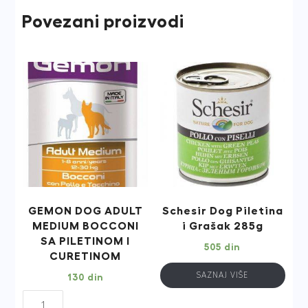
Povezani proizvodi
GEMON DOG ADULT
Schesir Dog Piletina
MEDIUM BOCCONI
i Grašak 285g
SA PILETINOM I
505
din
CURETINOM
SAZNAJ VIŠE
130
din
GEMON