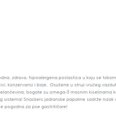
odna, zdrava, hipoalergena poslastica u koju se tok
itivi, konzervansi i boje. Osušene u struji vrućeg vaz
h belančevina, bogate su omega-3 masnim kiselinama ko
og sistema! Snackers jadranske papaline sadrže nizak u
je pogodna za pse gastritičare!