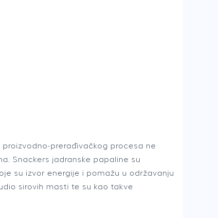
om proizvodno-prerađivačkog procesa ne
duha. Snackers jadranske papaline su
je su izvor energije i pomažu u održavanju
dio sirovih masti te su kao takve