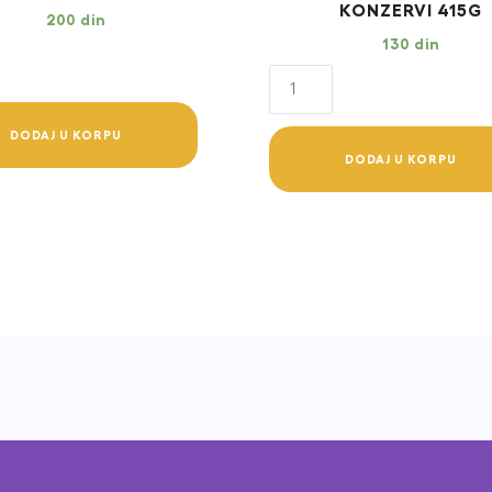
KONZERVI 415G
200
din
130
din
GEMON
DOG
ADULT
DODAJ U KORPU
e
DODAJ U KORPU
MEDIUM
KOMADIĆI
na
TUNA
I
LOSOS
U
y
KONZERVI
415G
quantity