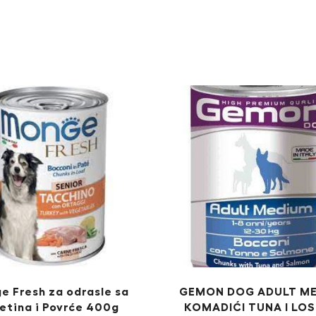
e Fresh za odrasle sa
GEMON DOG ADULT M
etina i Povrće 400g
KOMADIĆI TUNA I LO