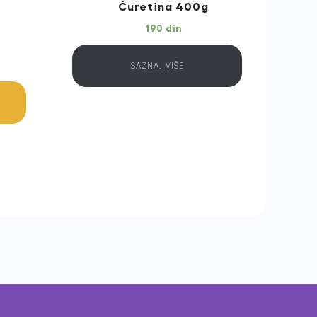
Ćuretina 400g
190
din
SAZNAJ VIŠE