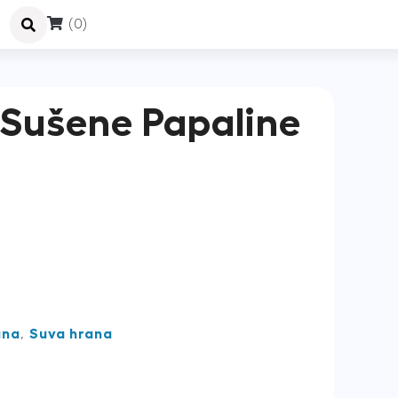
(0)
 Sušene Papaline
ana
,
Suva hrana