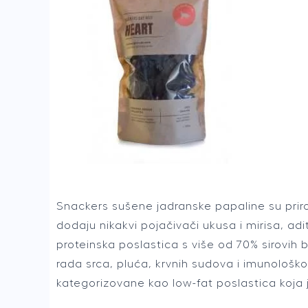
Snackers sušene jadranske papaline su prir
dodaju nikakvi pojačivači ukusa i mirisa, ad
proteinska poslastica s više od 70% sirovi
rada srca, pluća, krvnih sudova i imunološk
kategorizovane kao low-fat poslastica koja 