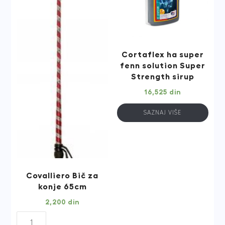
Cortaflex ha super
fenn solution Super
Strength sirup
16,525
din
SAZNAJ VIŠE
Covalliero Bič za
konje 65cm
2,200
din
Covalliero