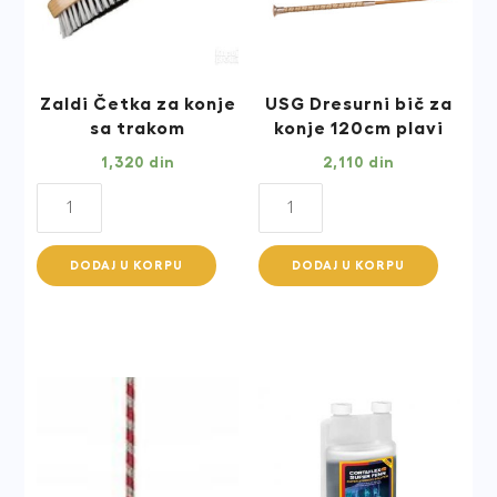
Zaldi Četka za konje
USG Dresurni bič za
sa trakom
konje 120cm plavi
1,320
din
2,110
din
Zaldi
USG
Četka
Dresurni
za
bič
DODAJ U KORPU
DODAJ U KORPU
konje
za
sa
konje
trakom
120cm
quantity
plavi
quantity