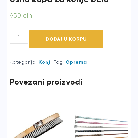
950
din
Ušna
DODAJ U KORPU
kapa
za
konje
Kategorija:
Konji
Tag:
Oprema
bela
quantity
Povezani proizvodi