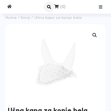
(0)
Home
/
Konji
/ Ušna kapa za konje bela
Ušna kapa za konje bela