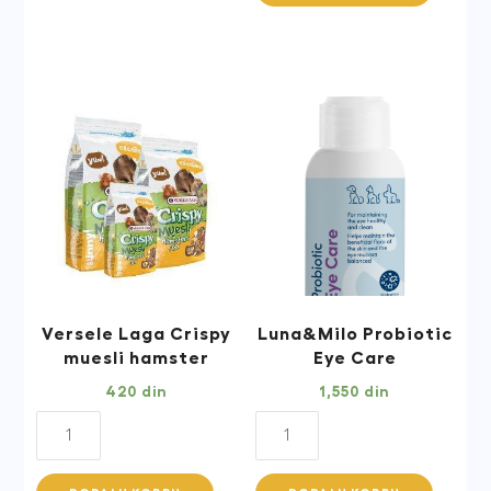
Kleintierstreu
Posip
za
Male
Životinje
1l
quantity
Versele Laga Crispy
Luna&Milo Probiotic
muesli hamster
Eye Care
420
din
1,550
din
Versele
Luna&Milo
Laga
Probiotic
Crispy
Eye