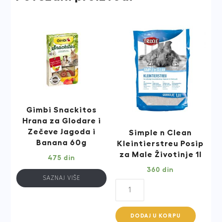
Gimbi Snackitos
Hrana za Glodare i
Zečeve Jagoda i
Simple n Clean
Banana 60g
Kleintierstreu Posip
za Male Životinje 1l
475
din
360
din
SAZNAJ VIŠE
Simple
n
Clean
DODAJ U KORPU