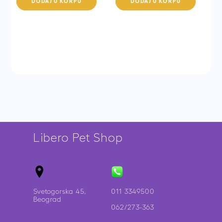
DODAJ U KORPU
DODAJ U KORPU
muesli
Care
hamster
quantity
quantity
Libero Pet Shop
Svetogorska 45,
011 3349500
Beograd
062/273-363