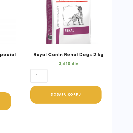
Special
Royal Canin Renal Dogs 2 kg
3,610
din
Royal
Canin
Renal
DODAJ U KORPU
Dogs
2
kg
quantity