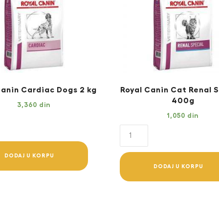
Canin Cardiac Dogs 2 kg
Royal Canin Cat Renal 
400g
3,360
din
1,050
din
Royal
Canin
c
Cat
DODAJ U KORPU
DODAJ U KORPU
Renal
Special
400g
y
quantity