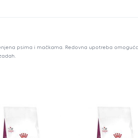
70g
quantity
enjena psima i mačkama. Redovna upotreba omogućava
zadah.