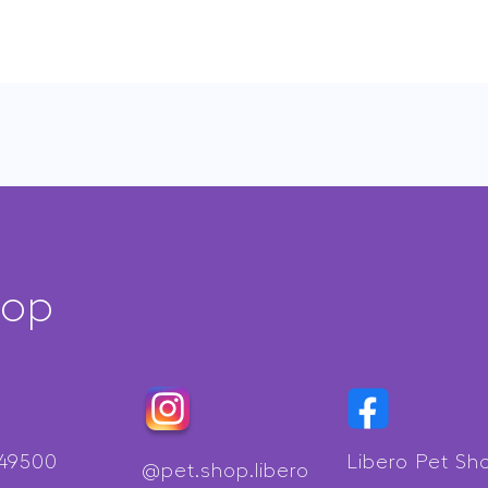
hop
349500
Libero Pet Sh
@pet.shop.libero