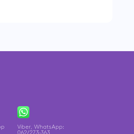
op
Viber, WhatsApp:
062/273-363