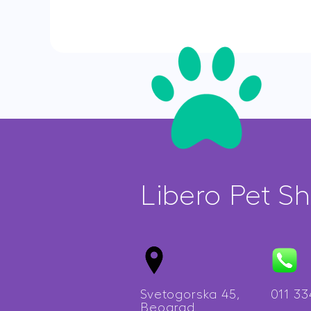
Calorie
2
kg
quantity
Libero Pet S
Svetogorska 45,
011 3
Beograd