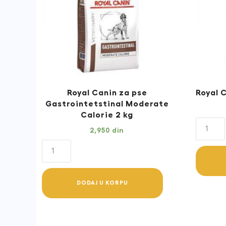
Royal Canin za pse
Royal 
Gastrointetstinal Moderate
Calorie 2 kg
Royal
2,950
din
Canin
Royal
Cardia
Canin
Dogs
za
2
DODAJ U KORPU
pse
kg
Gastrointetstinal
quantit
Moderate