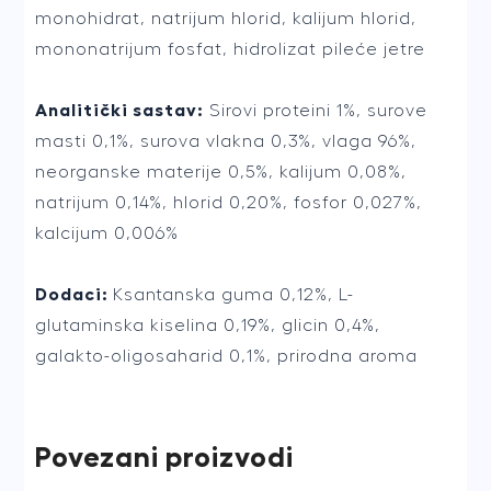
monohidrat, natrijum hlorid, kalijum hlorid,
mononatrijum fosfat, hidrolizat pileće jetre
Analitički sastav:
Sirovi proteini 1%, surove
masti 0,1%, surova vlakna 0,3%, vlaga 96%,
neorganske materije 0,5%, kalijum 0,08%,
natrijum 0,14%, hlorid 0,20%, fosfor 0,027%,
kalcijum 0,006%
Dodaci:
Ksantanska guma 0,12%, L-
glutaminska kiselina 0,19%, glicin 0,4%,
galakto-oligosaharid 0,1%, prirodna aroma
Povezani proizvodi