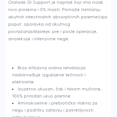
Oralade GI Support je napitak koji ima nizak
nivo proteina i 0% masti. Pomaže tretiranju
akutnih intestinalnih absorptivnih poremećaja
poput: oporavka od akutnog
povraćanja/dijareje, pre i posle operacije,
anoreksije i intenzivne nege.
Brzo efikasna oralna rehidracija
nadoknađuje izgubljene tečnosti i
elektrolite
Izuzetno ukusan, čak i tokom mučnine,
100% prirodan ukus piletine
Aminokiseline i prebiotička vlakna za
negu i podršku zdravlju i pokretljivosti