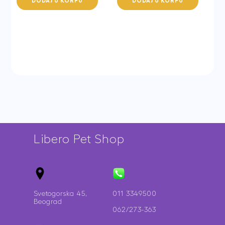
DODAJ U KORPU
DODAJ U KORPU
S/O
Cat
Cat
2
400g
kg
quantity
quantity
Libero Pet Shop
Svetogorska 45,
011 3349500
Beograd
062/273-363