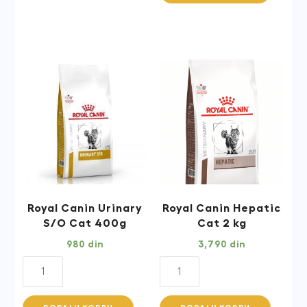
Fibre
kg
response
quantity
Cat
400
g
quantity
Royal Canin Urinary
Royal Canin Hepatic
S/O Cat 400g
Cat 2 kg
980
din
3,790
din
Royal
Royal
Canin
Canin
Urinary
Hepatic