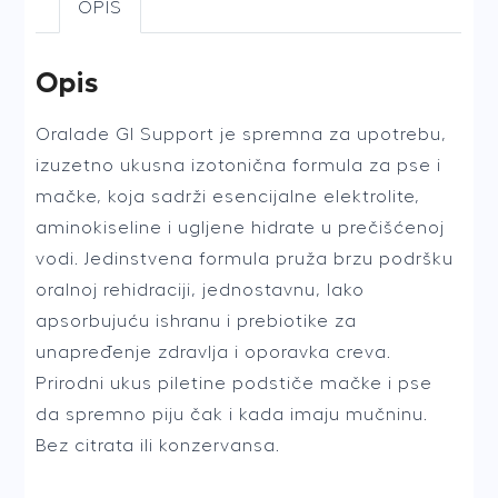
OPIS
500ml
quantity
Opis
Oralade GI Support je spremna za upotrebu,
izuzetno ukusna izotonična formula za pse i
mačke, koja sadrži esencijalne elektrolite,
aminokiseline i ugljene hidrate u prečišćenoj
vodi. Jedinstvena formula pruža brzu podršku
oralnoj rehidraciji, jednostavnu, lako
apsorbujuću ishranu i prebiotike za
unapređenje zdravlja i oporavka creva.
Prirodni ukus piletine podstiče mačke i pse
da spremno piju čak i kada imaju mučninu.
Bez citrata ili konzervansa.