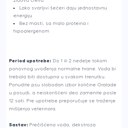
zidova creva
Lako svarljivi šećeri daju jednostavnu
energiju
Bez masti, sa malo proteina i
hipoalergenom
Period upotrebe:
Do 1 ili 2 nedelje tokom
ponovnog uvođenja normalne hrane. Voda bi
trebala biti dostupna u svakom trenutku.
Ponudite psu slobodan izbor količine Oralade
u posudi, a neiskorišćeni deo zamenite posle
12 sati. Pre upotrebe preporučuje se traženje
mišljenja veterinara.
Sastav:
Prečišćena voda, dekstroza