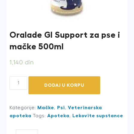
Oralade GI Support za pse i
mačke 500ml
1,140
din
Oralade
DODAJ U KORPU
GI
Support
za
Kategorije:
Mačke
,
Psi
,
Veterinarska
pse
apoteka
Tags:
Apoteka
,
Lekovite supstance
i
mačke