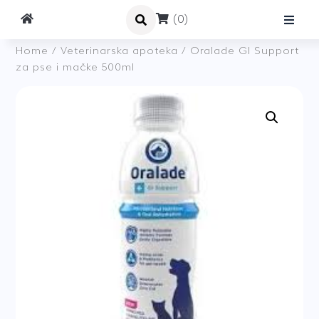
(0)
Home
/
Veterinarska apoteka
/ Oralade GI Support
za pse i mačke 500ml