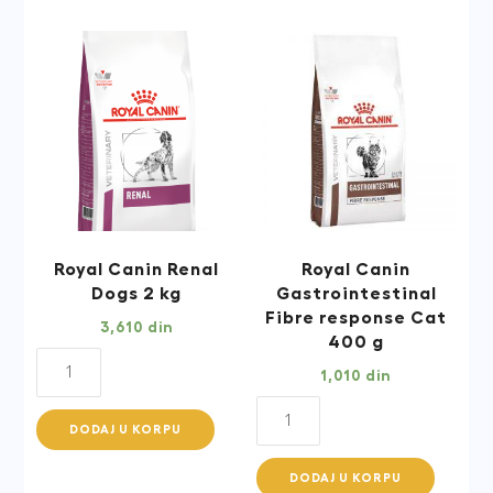
Royal Canin Renal
Royal Canin
Dogs 2 kg
Gastrointestinal
Fibre response Cat
3,610
din
400 g
Royal
1,010
din
Canin
Royal
Renal
DODAJ U KORPU
Canin
Dogs
Gastrointestinal
2
DODAJ U KORPU