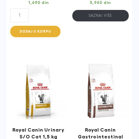
1,690
din
5,960
din
Royal
SAZNAJ VIŠE
Canin
Gastrointestinal
DODAJ U KORPU
Puppy
1
kg
quantity
Royal Canin Urinary
Royal Canin
S/O Cat 1,5 kg
Gastrointestinal