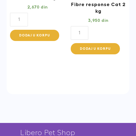
Fibre response Cat 2
2,670
din
kg
Royal
3,950
din
Canin
Royal
Urinary
DODAJ U KORPU
Canin
S/O
Gastrointestinal
Cat
DODAJ U KORPU
Fibre
1,5
response
kg
Cat
quantity
2
kg
quantity
Libero Pet Shop