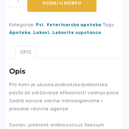
DODAJ U KORPU
kolin
advanced
30ml
Kategorije:
Psi
,
Veterinarska apoteka
Tags:
za
Apoteka
,
Lekovi
,
Lekovite supstance
pse
quantity
OPIS
Opis
Pro-Kolin je ukusna probiotsko/prebiotska
pasta za održavanje efikasnosti varenja pasa
Sadrži korisne crevne mikroorganizme i
prirodne vezivne agense.
Sastav: probiotik enterococcus faecium