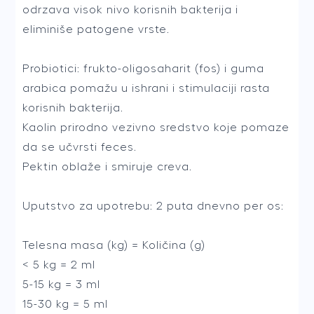
odrzava visok nivo korisnih bakterija i
eliminiše patogene vrste.
Probiotici: frukto-oligosaharit (fos) i guma
arabica pomažu u ishrani i stimulaciji rasta
korisnih bakterija.
Kaolin prirodno vezivno sredstvo koje pomaze
da se učvrsti feces.
Pektin oblaže i smiruje creva.
Uputstvo za upotrebu: 2 puta dnevno per os:
Telesna masa (kg) = Količina (g)
< 5 kg = 2 ml
5-15 kg = 3 ml
15-30 kg = 5 ml