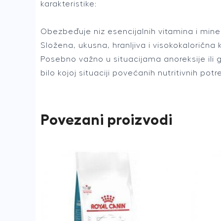
karakteristike:
Obezbeđuje niz esencijalnih vitamina i minera
Složena, ukusna, hranljiva i visokokalori
Posebno važno u situacijama anoreksije ili gu
bilo kojoj situaciji povećanih nutritivnih potr
Povezani proizvodi