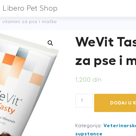
Libero Pet Shop
 vitamini za pse i mačke
WeVit Tas
za pse i 
1,200
din
WeVit
DODAJ U 
Tasty
100g
vitamini
Kategorija:
Veterinarsk
za
supstance