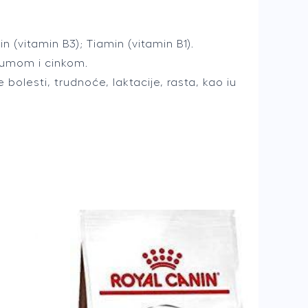
n (vitamin B3); Tiamin (vitamin B1).
jumom i cinkom.
olesti, trudnoće, laktacije, rasta, kao iu