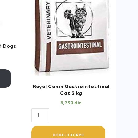
O Dogs
Royal Canin Gastrointestinal
Cat 2 kg
3,790
din
Royal
Canin
Gastrointestinal
DODAJ U KORPU
Cat