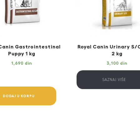
Canin Gastrointestinal
Royal Canin Urinary S/
Puppy 1 kg
2 kg
1,690
din
3,100
din
SAZNAJ VIŠE
ntestinal
DODAJ U KORPU
y