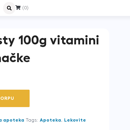
(0)
ty 100g vitamini
mačke
KORPU
a apoteka
Tags:
Apoteka
,
Lekovite