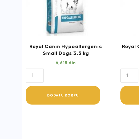
Royal Canin Hypoallergenic
Royal 
Small Dogs 3.5 kg
6,615
din
Royal
Royal
Canin
Canin
Hypoallergenic
Gastroi
DODAJ U KORPU
Small
Puppy
Dogs
1
3.5
kg
kg
quantit
quantity