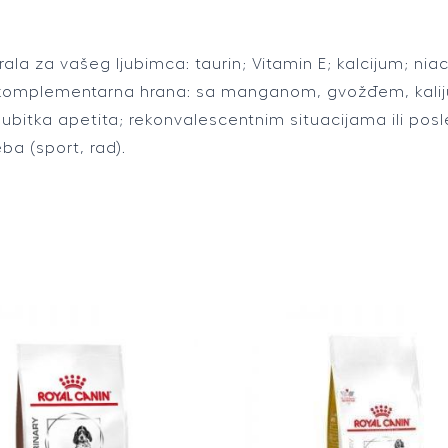
la za vašeg ljubimca: taurin; Vitamin E; kalcijum; niaci
čna komplementarna hrana: sa manganom, gvožđem, kali
bitka apetita; rekonvalescentnim situacijama ili posle b
eba (sport, rad).